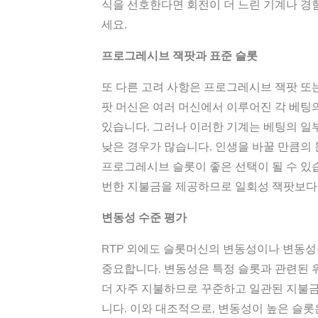
식을 선호한다면 회전이 더 느린 기계나 경
세요.
프로그레시브 잭팟과 표준 슬롯
또 다른 고려 사항은 프로그레시브 잭팟 또
팟 머신은 여러 머신에서 이루어진 각 베팅
있습니다. 그러나 이러한 기계는 베팅의 일부
낮은 경우가 많습니다. 인생을 바꿀 만큼의
프로그레시브 슬롯이 좋은 선택이 될 수 있습니
번한 지불금을 제공하므로 일회성 잭팟보다
변동성 수준 평가
RTP 외에도 슬롯머신의 변동성이나 변동성
중요합니다. 변동성은 특정 슬롯과 관련된 
더 자주 지불하므로 꾸준하고 일관된 지불
니다. 이와 대조적으로, 변동성이 높은 슬