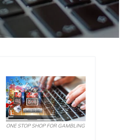
ONE STOP SHOP FOR GAMBLING