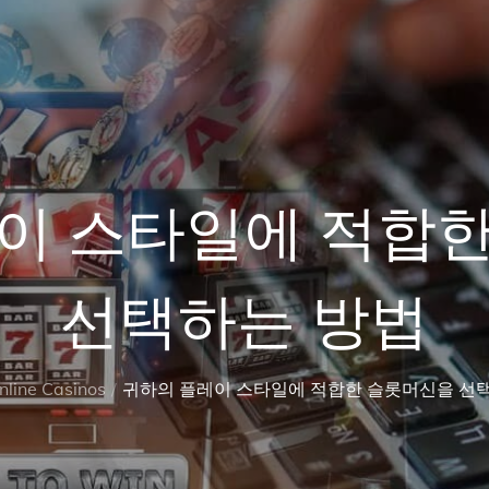
이 스타일에 적합
선택하는 방법
nline Casinos
귀하의 플레이 스타일에 적합한 슬롯머신을 선