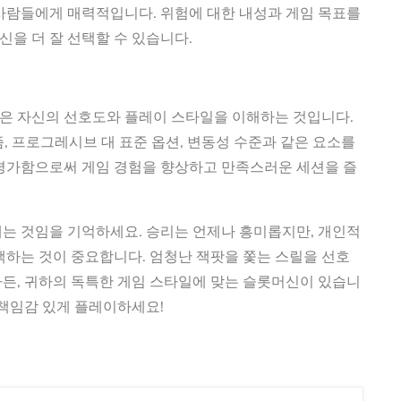
사람들에게 매력적입니다. 위험에 대한 내성과 게임 목표를
을 더 잘 선택할 수 있습니다.
은 자신의 선호도와 플레이 스타일을 이해하는 것입니다.
니즘, 프로그레시브 대 표준 옵션, 변동성 수준과 같은 요소를
 평가함으로써 게임 경험을 향상하고 만족스러운 세션을 즐
는 것임을 기억하세요. 승리는 언제나 흥미롭지만, 개인적
택하는 것이 중요합니다. 엄청난 잭팟을 쫓는 스릴을 선호
든, 귀하의 독특한 게임 스타일에 맞는 슬롯머신이 있습니
 책임감 있게 플레이하세요!