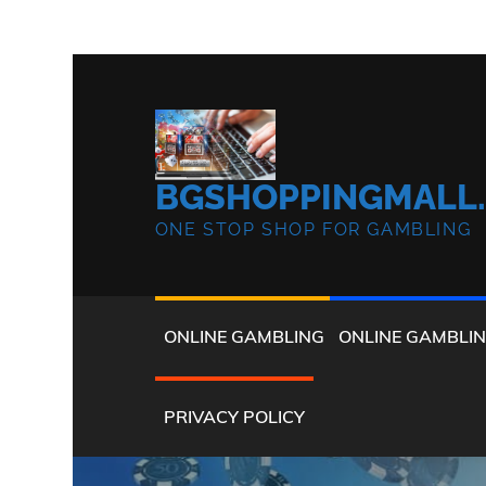
Skip
to
content
BGSHOPPINGMALL
ONE STOP SHOP FOR GAMBLING
ONLINE GAMBLING
ONLINE GAMBLI
PRIVACY POLICY