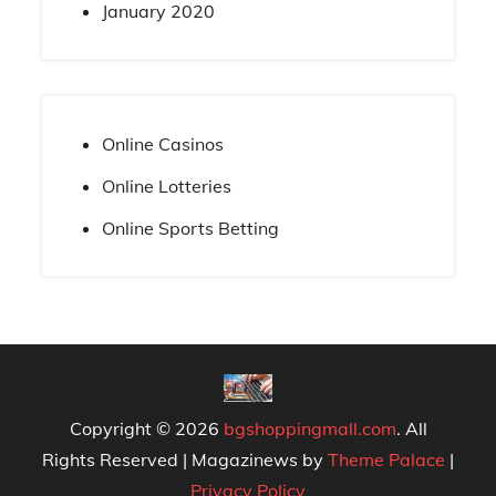
January 2020
Online Casinos
Online Lotteries
Online Sports Betting
Copyright © 2026
bgshoppingmall.com
. All
Rights Reserved | Magazinews by
Theme Palace
|
Privacy Policy